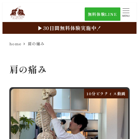
メ
無料体験LINE
イ
MENU
ン
▶︎30日間無料体験実施中！
コ
ン
home
肩の痛み
テ
10分ピラティス動画
新着動画
ン
肩の痛み
ツ
目的別検索
へ
過去のレッスン動画
移
動
10分ピラティス動画
ライブ配信zoomURL