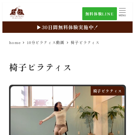
メ
無料体験LINE
イ
MENU
ン
▶︎30日間無料体験実施中！
コ
ン
home
10分ピラティス動画
椅子ピラティス
テ
10分ピラティス動画
新着動画
ン
椅子ピラティス
ツ
目的別検索
へ
過去のレッスン動画
移
動
椅子ピラティス
ライブ配信zoomURL